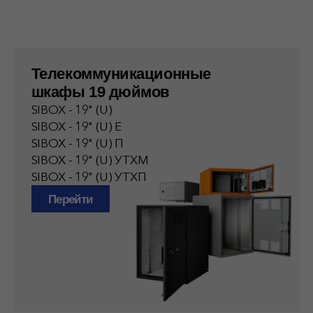
Термошкафы климатические
всепогодные (по типу ЩМП)
SIBOX - У
SIBOX - УТ
SIBOX - УТМ
SIBOX - УТХ
SIBOX - УТХЕ
SIBOX - УТХП
Перейти