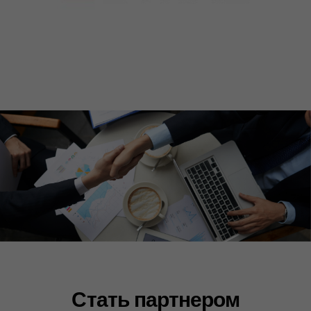
Центральный офис / Производство:
Россия, г. Новосибирск, Красный проспект, 220,
корпус 52, помещение 1
График работы: пн-пт 9.00-18.00
Представительство:
Россия, г. Москва, Коммунарка, Калужское
шоссе 24 километр, 1ст1, поселок Газопровод
Политика конфиденциальности
© ООО «Завод №1»