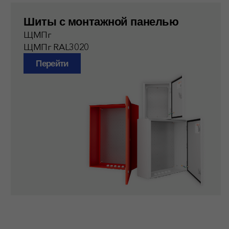
все МОДЕЛи
В ассортименте более 200 видов серийных
моделей, которые всегда в наличии на наших
складах.
Каталог
Прайс-лист