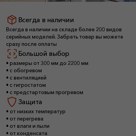
серийных моделей. Забрать товар вы можете
сразу после оплаты
Большой выбор
• размеры от 300 мм до 2200 мм
• с обогревом
• с вентиляцией
• с гигростатом
• с предстартовым прогревом
Защита
• от низких температур
• от перегрева
• от влаги и пыли
• от конденсата
• от вандализма
Шкаф под заказ
Изготовление индивидуальных
шкафов под запрос клиента.
Мы учтем все Ваши пожелания