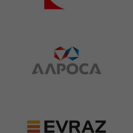
+7 (903) 937-51-14
zavodnomer1@mail.ru
Каталог
Производство
Конструкторское бюро
Оплата и доставка
Расшифровка маркировок
Документация
Партнерам
Тендеры