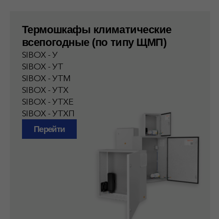
Коммутационные шкафы PoE
(узлы доступа)
SW - 8PoE
SW - 8PoE - УТХ
SW - 8PoE - УТХП
Перейти
Шиты с монтажной панелью
ЩМПг
ЩМПг RAL3020