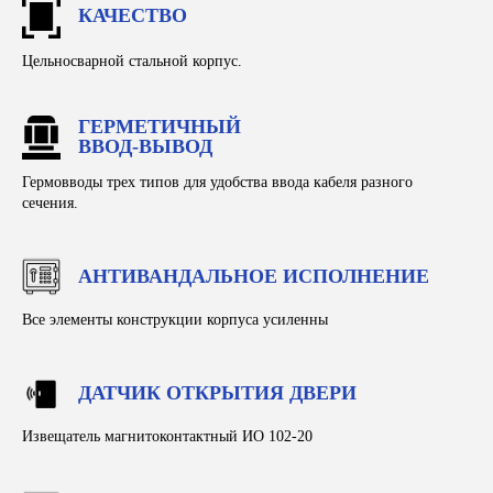
КАЧЕСТВО
Расшифровка маркировок
Документация
Цельносварной стальной корпус.
Партнерам
Тендеры
ГЕРМЕТИЧНЫЙ
ВВОД-ВЫВОД
Гермовводы трех типов для удобства ввода кабеля разного
сечения.
Центральный офис / Производство:
Россия, г. Новосибирск, Красный проспект, 220,
АНТИВАНДАЛЬНОЕ ИСПОЛНЕНИЕ
корпус 52, помещение 1
График работы: пн-пт 9.00-18.00
Все элементы конструкции корпуса усиленны
Представительство:
Россия, г. Москва, Коммунарка, Калужское шоссе
24 километр, 1ст1, поселок Газопровод
ДАТЧИК ОТКРЫТИЯ ДВЕРИ
Извещатель магнитоконтактный ИО 102-20