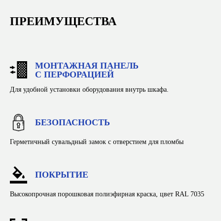
ПРЕИМУЩЕСТВА
МОНТАЖНАЯ ПАНЕЛЬ
С ПЕРФОРАЦИЕЙ
Для удобной установки оборудования внутрь шкафа.
БЕЗОПАСНОСТЬ
+7 (903) 937-51-14
Герметичный сувальдный замок с отверстием для пломбы
zavodnomer1@mail.ru
ПОКРЫТИЕ
Каталог
Высокопрочная порошковая полиэфирная краска, цвет RAL 7035
Производство
Конструкторское бюро
Оплата и доставка