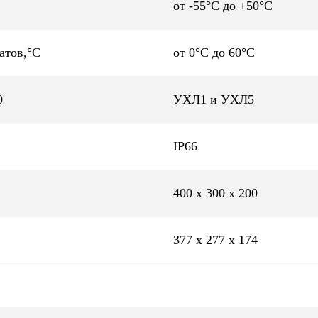
от -55°С до +50°С
атов,°C
от 0°C до 60°C
0
УХЛ1 и УХЛ5
IP66
400 х 300 х 200
377 х 277 х 174