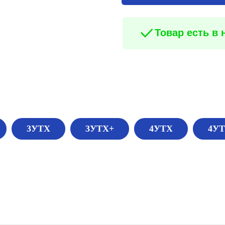
Товар есть в
3УТХ
3УТХ+
4УТХ
4У