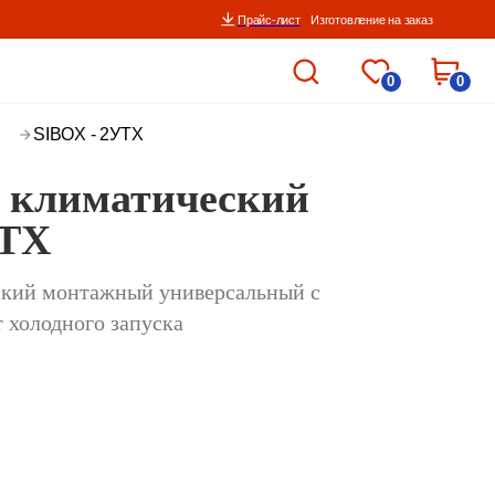
Прайс-лист
Изготовление на заказ
0
0
SIBOX - 2УТХ
 климатический
УТХ
кий монтажный универсальный с
 холодного запуска