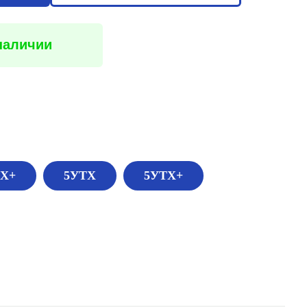
 наличии
ТХ+
5УТХ
5УТХ+