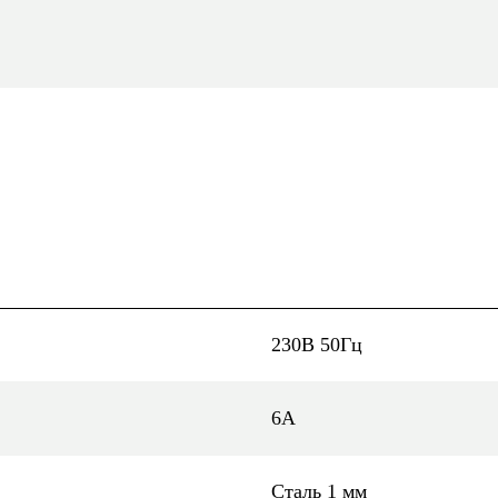
230В 50Гц
6А
Сталь 1 мм