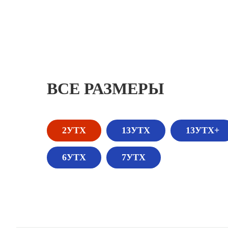
ВСЕ РАЗМЕРЫ
2УТХ
13УТХ
13УТХ+
6УТХ
7УТХ