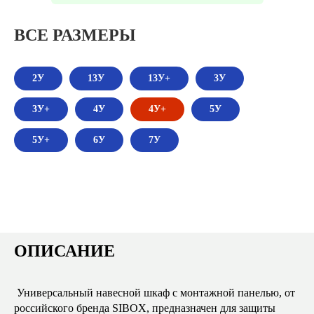
ВСЕ РАЗМЕРЫ
2У
13У
13У+
3У
3У+
4У
4У+
5У
5У+
6У
7У
ОПИСАНИЕ
Универсальный навесной шкаф с монтажной панелью, от
российского бренда SIBOX, предназначен для защиты