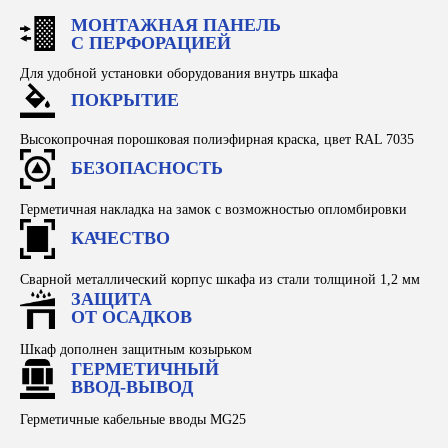
МОНТАЖНАЯ ПАНЕЛЬ
С ПЕРФОРАЦИЕЙ
Для удобной установки оборудования внутрь шкафа
ПОКРЫТИЕ
Высокопрочная порошковая полиэфирная краска, цвет RAL 7035
БЕЗОПАСНОСТЬ
+7 (903) 937-51-14
Герметичная накладка на замок с возможностью опломбировки
zavodnomer1@mail.ru
КАЧЕСТВО
Каталог
Сварной металлический корпус шкафа из стали толщиной 1,2 мм
Производство
ЗАЩИТА
Конструкторское бюро
ОТ ОСАДКОВ
Оплата и доставка
Шкаф дополнен защитным козырьком
Расшифровка маркировок
ГЕРМЕТИЧНЫЙ
Документация
ВВОД-ВЫВОД
Партнерам
Герметичные кабельные вводы MG25
Тендеры