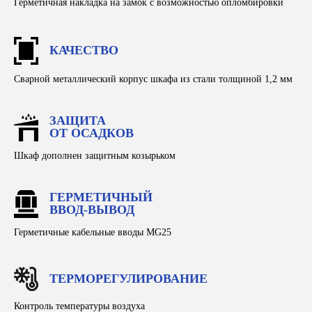
Герметичная накладка на замок с возможностью опломбировки
+7 (903) 937-51-14
zavodnomer1@mail.ru
КАЧЕСТВО
Сварной металлический корпус шкафа из стали толщиной 1,2 мм
Каталог
Производство
Конструкторское бюро
ЗАЩИТА
ОТ ОСАДКОВ
Оплата и доставка
Расшифровка маркировок
Шкаф дополнен защитным козырьком
Документация
Партнерам
Тендеры
ГЕРМЕТИЧНЫЙ
ВВОД-ВЫВОД
Герметичные кабельные вводы MG25
ТЕРМОРЕГУЛИРОВАНИЕ
Центральный офис / Производство:
Россия, г. Новосибирск, Красный проспект, 220,
Контроль температуры воздуха