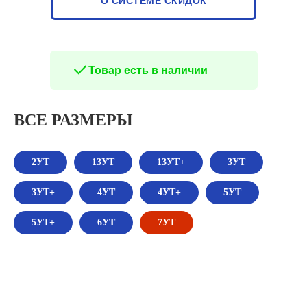
О СИСТЕМЕ СКИДОК
Товар есть в наличии
ВСЕ РАЗМЕРЫ
2УТ
13УТ
13УТ+
3УТ
3УТ+
4УТ
4УТ+
5УТ
5УТ+
6УТ
7УТ