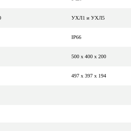
0
УХЛ1 и УХЛ5
IP66
500 х 400 х 200
497 х 397 х 194