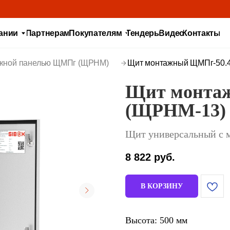
Партнерам
Покупателям
Тендеры
Видео
Контакты
жной панелью ЩМПг (ЩРНМ)
Щит монтажный ЩМПг-50.4
Щит монтаж
(ЩРНМ-13)
Щит универсальный с 
8 822
руб.
В КОРЗИНУ
Высота: 500 мм